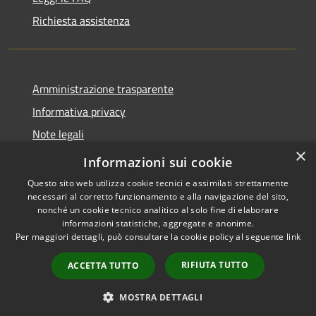
Richiesta assistenza
Amministrazione trasparente
Informativa privacy
Note legali
×
Dichiarazione di accessibilità
Informazioni sui cookie
Questo sito web utilizza cookie tecnici e assimilati strettamente
necessari al corretto funzionamento e alla navigazione del sito,
nonché un cookie tecnico analitico al solo fine di elaborare
informazioni statistiche, aggregate e anonime.
RSS
Copyright © 2026 • Comune di
Per maggiori dettagli, può consultare la cookie policy al seguente
link
Accessibilità
Berchidda • Powered by
Privacy
Municipium
Accesso
•
RIFIUTA TUTTO
ACCETTA TUTTO
Cookie
redazione
Mappa del sito
MOSTRA DETTAGLI