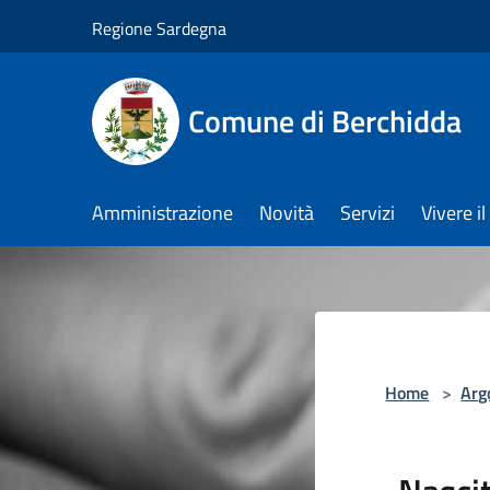
Salta al contenuto principale
Regione Sardegna
Comune di Berchidda
Amministrazione
Novità
Servizi
Vivere 
Home
>
Arg