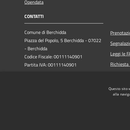
Opendata
CONTATTI
Comune di Berchidda
Prenotaz
Piazza del Popolo, 5 Berchidda - 07022
Segnalazi
- Berchidda
Leggi le 
Codice Fiscale: 00111140901
Richiesta
Partita IVA: 00111140901
PEC:
protocollo@pec.comune.berchidda.ss.it
Questo sito 
Centralino Unico: +39 079 70 39 000
alla navig
RSS
Accessibilità
Privacy
Cookie
Mappa de