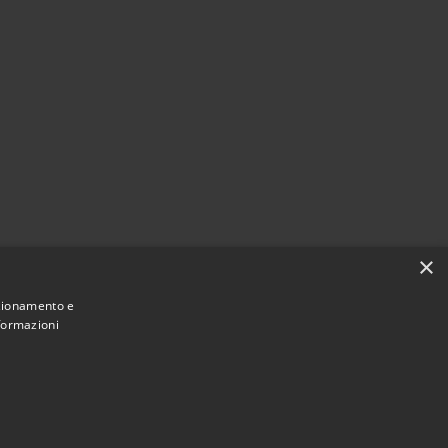
×
nzionamento e
nformazioni
Municipium
Accesso redazione
Berchidda • Powered by
•