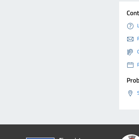
Cont
Prob