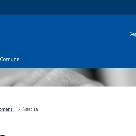
Seg
il Comune
omenti
>
Nascita