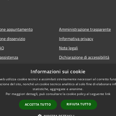
ione appuntamento
Amministrazione trasparente
one disservizio
Informativa privacy
FAQ
Note legali
 assistenza
Dichiarazione di accessibilità
Informazioni sui cookie
web utilizza cookie tecnici e assimilati strettamente necessari al corretto fu
azione del sito, nonché un cookie tecnico analitico al solo fine di elaborare i
statistiche, aggregate e anonime.
Per maggiori dettagli, può consultare la cookie policy al seguente
link
RIFIUTA TUTTO
ACCETTA TUTTO
l sito
Copyright © 2026 • Comune di 