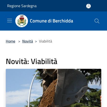
Salta al contenuto principale
Regione Sardegna
Comune di Berchidda
Home
>
Novità
>
Viabilità
Novità: Viabilità