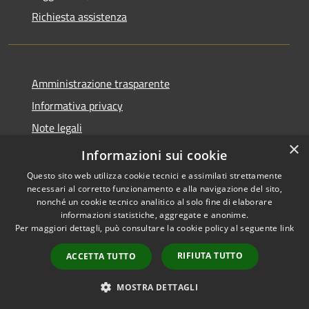
Richiesta assistenza
Amministrazione trasparente
Informativa privacy
Note legali
×
Dichiarazione di accessibilità
Informazioni sui cookie
Questo sito web utilizza cookie tecnici e assimilati strettamente
necessari al corretto funzionamento e alla navigazione del sito,
nonché un cookie tecnico analitico al solo fine di elaborare
informazioni statistiche, aggregate e anonime.
RSS
Copyright © 2026 • Comune di
Per maggiori dettagli, può consultare la cookie policy al seguente
link
Accessibilità
Berchidda • Powered by
Privacy
Municipium
Accesso
•
RIFIUTA TUTTO
ACCETTA TUTTO
Cookie
redazione
Mappa del sito
MOSTRA DETTAGLI