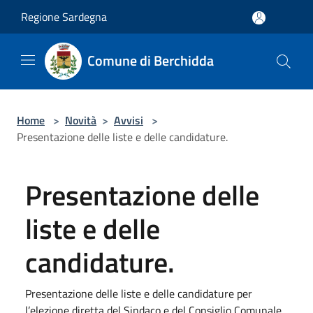
Salta al contenuto principale
Regione Sardegna
Comune di Berchidda
Home
>
Novità
>
Avvisi
>
Presentazione delle liste e delle candidature.
Presentazione delle
liste e delle
candidature.
Presentazione delle liste e delle candidature per
l’elezione diretta del Sindaco e del Consiglio Comunale