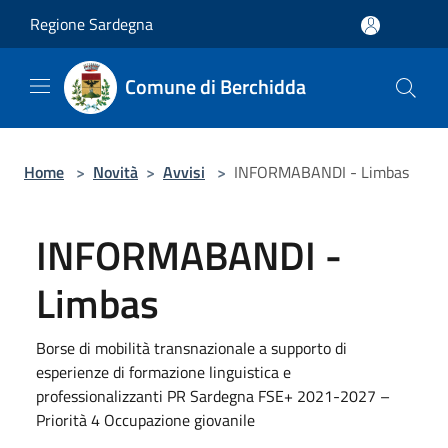
Salta al contenuto principale
Regione Sardegna
Comune di Berchidda
Home
>
Novità
>
Avvisi
>
INFORMABANDI - Limbas
INFORMABANDI -
Limbas
Borse di mobilità transnazionale a supporto di
esperienze di formazione linguistica e
professionalizzanti PR Sardegna FSE+ 2021-2027 –
Priorità 4 Occupazione giovanile