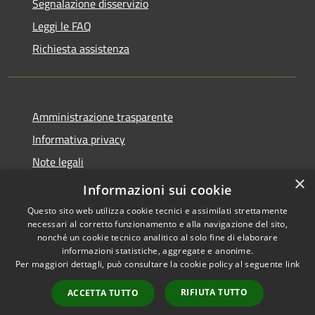
Segnalazione disservizio
Leggi le FAQ
Richiesta assistenza
Amministrazione trasparente
Informativa privacy
Note legali
×
Dichiarazione di accessibilità
Informazioni sui cookie
Questo sito web utilizza cookie tecnici e assimilati strettamente
necessari al corretto funzionamento e alla navigazione del sito,
nonché un cookie tecnico analitico al solo fine di elaborare
informazioni statistiche, aggregate e anonime.
RSS
Copyright © 2026 • Comune di
Per maggiori dettagli, può consultare la cookie policy al seguente
link
Accessibilità
Berchidda • Powered by
Privacy
Municipium
Accesso
•
RIFIUTA TUTTO
ACCETTA TUTTO
Cookie
redazione