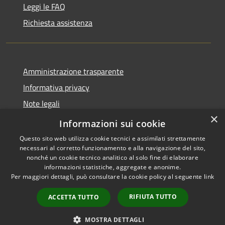
Leggi le FAQ
Richiesta assistenza
Amministrazione trasparente
Informativa privacy
Note legali
×
Dichiarazione di accessibilità
Informazioni sui cookie
Questo sito web utilizza cookie tecnici e assimilati strettamente
necessari al corretto funzionamento e alla navigazione del sito,
nonché un cookie tecnico analitico al solo fine di elaborare
informazioni statistiche, aggregate e anonime.
RSS
Copyright © 2026 • Comune di
Per maggiori dettagli, può consultare la cookie policy al seguente
link
Accessibilità
Berchidda • Powered by
Privacy
Municipium
Accesso
•
RIFIUTA TUTTO
ACCETTA TUTTO
Cookie
redazione
Mappa del sito
MOSTRA DETTAGLI