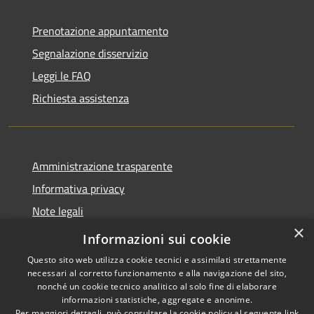
Prenotazione appuntamento
Segnalazione disservizio
Leggi le FAQ
Richiesta assistenza
Amministrazione trasparente
Informativa privacy
Note legali
×
Dichiarazione di accessibilità
Informazioni sui cookie
Questo sito web utilizza cookie tecnici e assimilati strettamente
necessari al corretto funzionamento e alla navigazione del sito,
nonché un cookie tecnico analitico al solo fine di elaborare
informazioni statistiche, aggregate e anonime.
RSS
Copyright © 2026 • Comune di
Per maggiori dettagli, può consultare la cookie policy al seguente
link