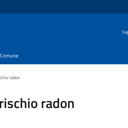
Seg
il Comune
schio radon
rischio radon