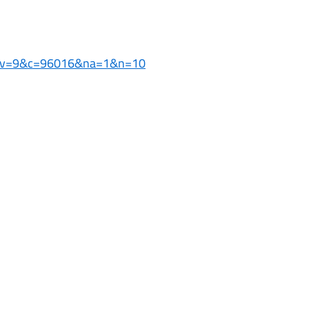
s=9&v=9&c=96016&na=1&n=10