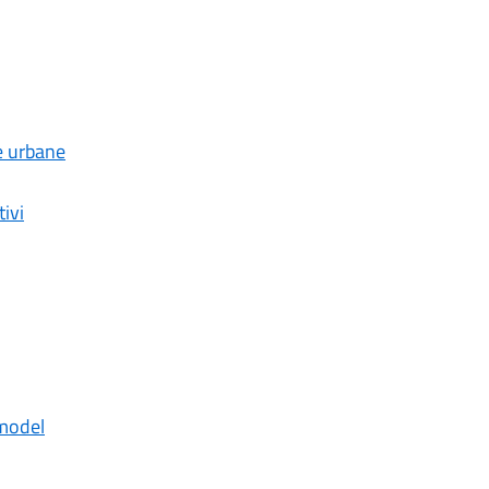
e urbane
tivi
model