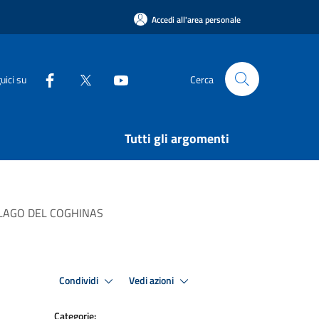
Accedi all'area personale
uici su
Cerca
Tutti gli argomenti
“DEL LAGO DEL COGHINAS
Condividi
Vedi azioni
Categorie: