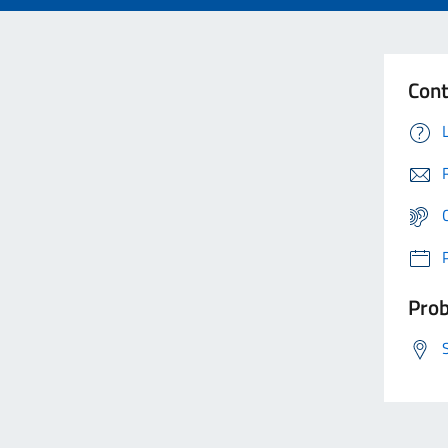
Cont
Prob