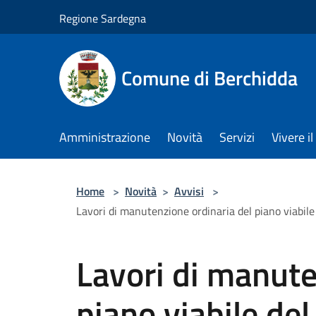
Salta al contenuto principale
Regione Sardegna
Comune di Berchidda
Amministrazione
Novità
Servizi
Vivere 
Home
>
Novità
>
Avvisi
>
Lavori di manutenzione ordinaria del piano viabil
Lavori di manute
piano viabile del