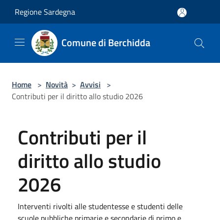
Salta al contenuto principale
Regione Sardegna
Comune di Berchidda
Home
>
Novità
>
Avvisi
>
Contributi per il diritto allo studio 2026
Contributi per il
diritto allo studio
2026
Interventi rivolti alle studentesse e studenti delle
scuole pubbliche primarie e secondarie di primo e